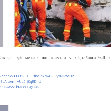
αχείριση κρίσεων και καταστροφών στις ανοικτές εκδόσεις #kallip
s.gr/handle/11419/9133?fbclid=IwAR09yxNIWyYzh
3LA_aem_AUL6rjKqEDhU
PEXKH4AvVFkMFcHGgFKx-