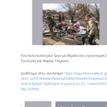
Ένα πολυσυλλογικό έργο με θέματα την υγειονομική δι
Σουλιώτη και Μαρίας Τσιρώνη.
Διαθέσιμο στον συνδεσμο:
https://repository.kallipo
5eX3_zSPD7BBWwYNHnGqNDtlXE5IDxNlmV5aye6aZrD
4iXEOLfqBe0CYlpfHUJDe1ZsyzaZ41rtL2rL_194VvU59
b8y_hoNI5n