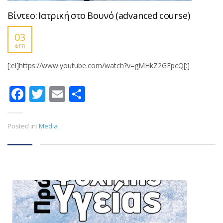
Βίντεο: Ιατρική στο Βουνό (advanced course)
03
ΦΕΒ
[:el]https://www.youtube.com/watch?v=gMHkZ2GEpcQ[:]
Facebook
Twitter
Email
Μοιραστείτε
Posted in:
Media