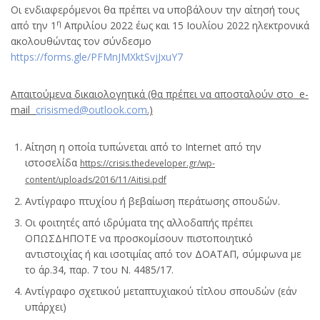
Οι ενδιαφερόμενοι θα πρέπει να υποβάλουν την αίτησή τους
η
από την 1
Απριλίου 2022 έως και 15 Ιουλίου 2022 ηλεκτρονικά
ακολουθώντας τον σύνδεσμο
https://forms.gle/PFMnJMXktSvjJxuY7
Απαιτούμενα δικαιολογητικά (θα πρέπει να αποσταλούν στο e-
mail
crisismed@outlook.com
.)
Αίτηση η οποία τυπώνεται από το Internet από την
ιστοσελίδα
https://crisis.thedeveloper.gr/wp-
content/uploads/2016/11/Aitisi.pdf
Αντίγραφο πτυχίου ή βεβαίωση περάτωσης σπουδών.
Οι φοιτητές από ιδρύματα της αλλοδαπής πρέπει
ΟΠΩΣΔΗΠΟΤΕ να προσκομίσουν πιστοποιητικό
αντιστοιχίας ή και ισοτιμίας από τον ΔΟΑΤΑΠ, σύμφωνα με
το άρ.34, παρ. 7 του Ν. 4485/17.
Αντίγραφο σχετικού μεταπτυχιακού τίτλου σπουδών (εάν
υπάρχει)