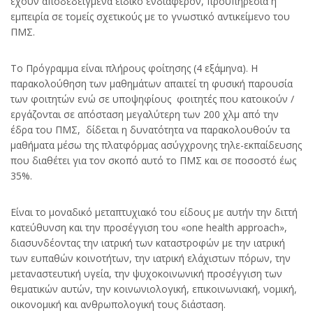
έχουν αποδεδειγμένα ειδικό ενδιαφέρον, προϋπηρεσία ή
εμπειρία σε τομείς σχετικούς με το γνωστικό αντικείμενο του
ΠΜΣ.
Το Πρόγραμμα είναι πλήρους φοίτησης (4 εξάμηνα). Η
παρακολούθηση των μαθημάτων απαιτεί τη φυσική παρουσία
των φοιτητών ενώ σε υποψηφίους φοιτητές που κατοικούν /
εργάζονται σε απόσταση μεγαλύτερη των 200 χλμ από την
έδρα του ΠΜΣ, δίδεται η δυνατότητα να παρακολουθούν τα
μαθήματα μέσω της πλατφόρμας ασύγχρονης τηλε-εκπαίδευσης
που διαθέτει για τον σκοπό αυτό το ΠΜΣ και σε ποσοστό έως
35%.
Είναι το μοναδικό μεταπτυχιακό του είδους με αυτήν την διττή
κατεύθυνση και την προσέγγιση του «one health approach»,
διασυνδέοντας την ιατρική των καταστροφών με την ιατρική
των ευπαθών κοινοτήτων, την ιατρική ελάχιστων πόρων, την
μεταναστευτική υγεία, την ψυχοκοινωνική προσέγγιση των
θεματικών αυτών, την κοινωνιολογική, επικοινωνιακή, νομική,
οικονομική και ανθρωπολογική τους διάσταση.