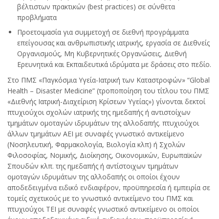
βέλτιστων πρακτικών (best practices) σε σύνθετα
προβλήματα
Προετοιμασία για συμμετοχή σε διεθνή προγράμματα
επείγουσας και ανθρωπιστικής ιατρικής, εργασία σε Διεθνείς
Οργανισμούς, Μη Κυβερνητικές Οργανώσεις, Διεθνή
Ερευνητικά και Εκπαιδευτικά ιδρύματα με δράσεις στο πεδίο.
Στο ΠΜΣ «Παγκόσμια Υγεία-Ιατρική των Καταστροφών» “Global
Health – Disaster Medicine” (τροποποίηση του τίτλου του ΠΜΣ
«Διεθνής Ιατρική-Διαχείριση Κρίσεων Υγείας») γίνονται δεκτοί
πτυχιούχοι σχολών ιατρικής της ημεδαπής ή αντιστοίχων
τμημάτων ομοταγών ιδρυμάτων της αλλοδαπής. πτυχιούχοι
άλλων τμημάτων ΑΕΙ με συναφές γνωστικό αντικείμενο
(Νοσηλευτική, Φαρμακολογία, Βιολογία κλπ) ή Σχολών
Φιλοσοφίας, Νομικής, Διοίκησης, Οικονομικών, Ευρωπαϊκών
Σπουδών κλπ. της ημεδαπής ή αντίστοιχων τμημάτων
ομοταγών ιδρυμάτων της αλλοδαπής οι οποίοι έχουν
αποδεδειγμένα ειδικό ενδιαφέρον, προϋπηρεσία ή εμπειρία σε
τομείς σχετικούς με το γνωστικό αντικείμενο του ΠΜΣ και
πτυχιούχοι ΤΕΙ με συναφές γνωστικό αντικείμενο οι οποίοι