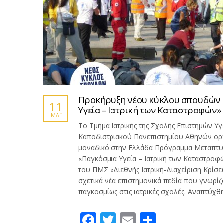
Προκήρυξη νέου κύκλου σπουδών
11
Υγεία – Ιατρική των Καταστροφών»
ΜΆΙ
Το Τμήμα Ιατρικής της Σχολής Επιστημών Υγ
Καποδιστριακού Πανεπιστημίου Αθηνών οργ
μοναδικό στην Ελλάδα Πρόγραμμα Μεταπτ
«Παγκόσμια Υγεία – Ιατρική των Καταστροφ
του ΠΜΣ «Διεθνής Ιατρική-Διαχείριση Κρίσεω
σχετικά νέα επιστημονικά πεδία που γνωρί
παγκοσμίως στις ιατρικές σχολές. Αναπτύχθ
Facebook
Twitter
Email
Μοιραστ