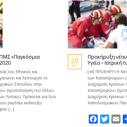
 ΠΜΣ «Παγκόσμια
Προκήρυξη νέου
20
 2020
Υγεία – Ιατρική
ΣΕΠ
είας του Εθνικού και
[:el] ΠΡΟΚΗΡΥΞΗ Νέ
ανώνει και λειτουργεί το
των Καταστροφών» (τ
υχιακών Σπουδών στην
Διαχείριση Κρίσεων Υγείας”‏) Το ΠΜΣ «Παγκόσμια Υγε
ών» (τροποποίηση του τίτλου
Καταστροφών» (τροπο
ν Υγείας»). Πρόκειται για δυο
Διαχείριση Κρίσεων Υ
ζουν ραγδαία ανάπτυξη
Καποδιστριακού Παν
ηκαν […]
Faceb
Twit
E
είτε