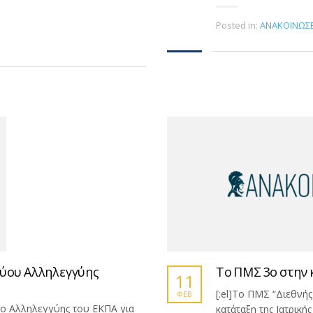
Posted in:
ΑΝΑΚΟΙΝΩΣΕ
τύου Αλληλεγγύης
Το ΠΜΣ 3ο στην 
11
[:el]Το ΠΜΣ “Διεθνής
ΦΕΒ
ο Αλληλεγγύης του ΕΚΠΑ για
κατάταξη της Ιατρικ