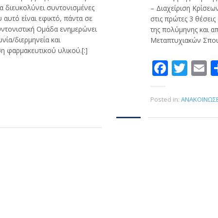
α διευκολύνει συντονισμένες
– Διαχείριση Κρίσεων
αυτό είναι εφικτό, πάντα σε
στις πρώτες 3 θέσει
υντονιστική Ομάδα ενημερώνει
της πολύμηνης και α
ωνία/διερμηνεία και
Μεταπτυχιακών Σπουδ
η φαρμακευτικού υλικού.[:]
Faceb
Twit
E
είτε
Posted in:
ΑΝΑΚΟΙΝΩΣΕ