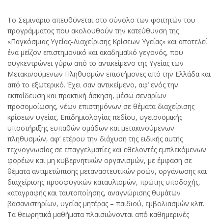
Το Σεμινάριο απευθύνεται στο σύνολο των φοιτητών του
προγράμματος που ακολουθούν την κατεύθυνση της
«Παγκόσμιας Υγείας-Διαχείρισης Κρίσεων Υγείας» και αποτελεί
ένα μείζον επιστημονικό και ακαδημαϊκό γεγονός, που
συγκεντρώνει γύρω από το αντικείμενο της Υγείας των
Μετακινούμενων Πληθυσμών επιστήμονες από την Ελλάδα και
από το εξωτερικό. Έχει σαν αντικείμενο, αφ’ ενός την
εκπαίδευση και πρακτική άσκηση, μέσω σεναρίων
προσομοίωσης, νέων επιστημόνων σε θέματα διαχείρισης
κρίσεων υγείας, Επιδημιολογίας πεδίου, υγειονομικής
υποστήριξης ευπαθών ομάδων και μετακινούμενων
πληθυσμών, αφ’ ετέρου την διάχυση της ειδικής αυτής
τεχνογνωσίας σε επαγγελματίες και εθελοντές εμπλεκόμενων
φορέων και μη κυβερνητικών οργανισμών, με έμφαση σε
θέματα αντιμετώπισης μεταναστευτικών ροών, οργάνωσης και
διαχείρισης προσφυγικών καταυλισμών, πρώτης υποδοχής,
καταγραφής και ταυτοποίησης, αναγνώρισης θυμάτων
βασανιστηρίων, υγείας μητέρας – παιδιού, εμβολιασμών κλπ.
Τα θεωρητικά μαθήματα πλαισιώνονται από καθημερινές